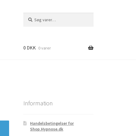
Søg
Søg
efter:
0
DKK
0 varer
Information
Handelsbetingelser for
Shop.Hypnose.dk