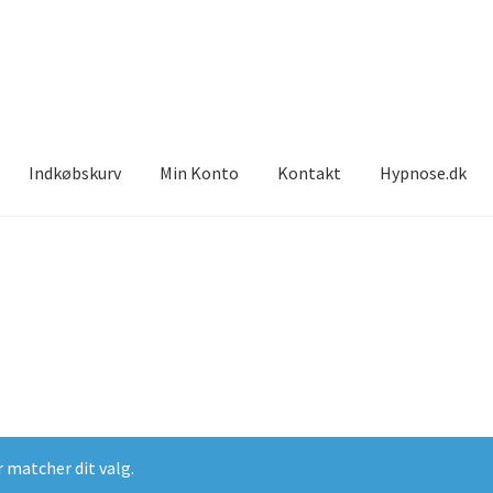
Indkøbskurv
Min Konto
Kontakt
Hypnose.dk
r matcher dit valg.