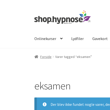
Spring
Spring
til
til
navigation
indhold
Onlinekurser
Lydfiler
Gavekort
Forside
Varer tagged “eksamen”
eksamen
Der blev ikke fundet nogle varer, de