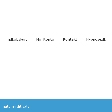
Indkøbskurv
Min Konto
Kontakt
Hypnose.dk
r matcher dit valg.