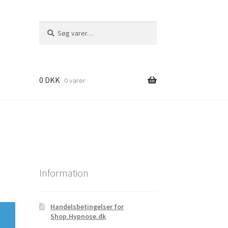
Søg
Søg
efter:
0
DKK
0 varer
Information
Handelsbetingelser for
Shop.Hypnose.dk