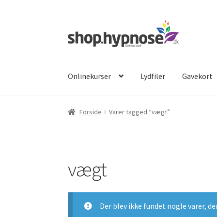
Spring
Spring
til
til
navigation
indhold
Onlinekurser
Lydfiler
Gavekort
Forside
Varer tagged “vægt”
vægt
Der blev ikke fundet nogle varer, de