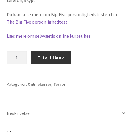
telefon/Skype
Du kan læse mere om Big Five personlighedstesten her:
The Big Five personlighedtest
Læs mere om selvværds online kurset her
2
Tilføj til kurv
Selvværdskursus
+
Bronze
Test
Kategorier:
Onlinekurser
,
Terapi
Pakke
antal
Beskrivelse