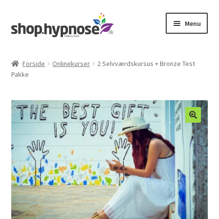
Spring
Spring
Menu
til
til
navigation
indhold
Udfold
Onlinekurser
underm
Forside
Onlinekurser
2 Selvværdskursus + Bronze Test
Pakke
Lydfiler
Gavekort
Indkøbskurv
Min Konto
Kontakt
Hypnose.dk