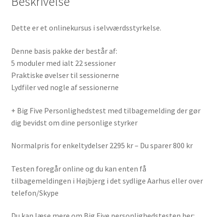
Beskrivelse
Dette er et onlinekursus i selvværdsstyrkelse.
Denne basis pakke der består af:
5 moduler med ialt 22 sessioner
Praktiske øvelser til sessionerne
Lydfiler ved nogle af sessionerne
+ Big Five Personlighedstest med tilbagemelding der gør
dig bevidst om dine personlige styrker
Normalpris for enkeltydelser 2295 kr – Du sparer 800 kr
Testen foregår online og du kan enten få
tilbagemeldingen i Højbjerg i det sydlige Aarhus eller over
telefon/Skype
Du kan læse mere om Big Five personlighedstesten her: