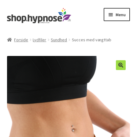
Spring
Spring
Menu
til
til
navigation
indhold
Udfold
Onlinekurser
underm
Forside
Lydfiler
Sundhed
Succes med vægttab
Lydfiler
Gavekort
Indkøbskurv
Min Konto
Kontakt
Hypnose.dk