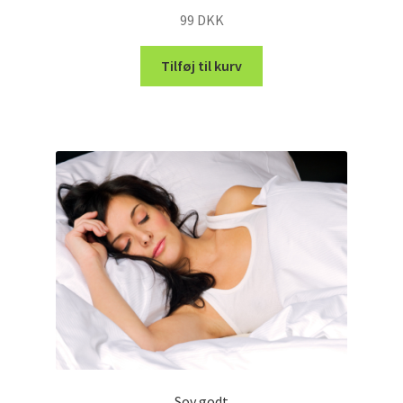
99
DKK
Tilføj til kurv
Sov godt