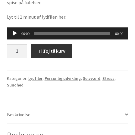
spise på følelser.
Lyt til 1 minut af lydfilen her:
Lydafspiller
00:00
00:00
Succes
Tilføj til kurv
med
vægttab
antal
Kategorier:
Lydfiler
,
Personlig udvikling
,
Selvværd
,
Stress
,
Sundhed
Beskrivelse
Beskrivelse