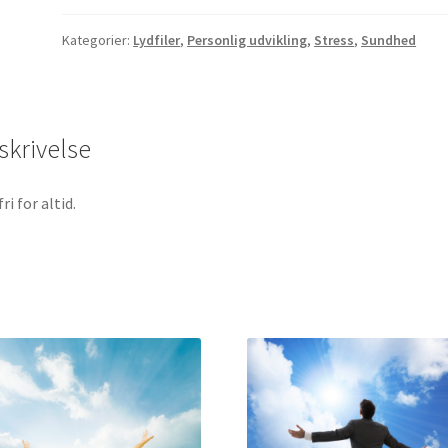
skru
antal
op
Kategorier:
Lydfiler
,
Personlig udvikling
,
Stress
,
Sundhed
eller
ned
for
lyden
skrivelse
ri for altid.