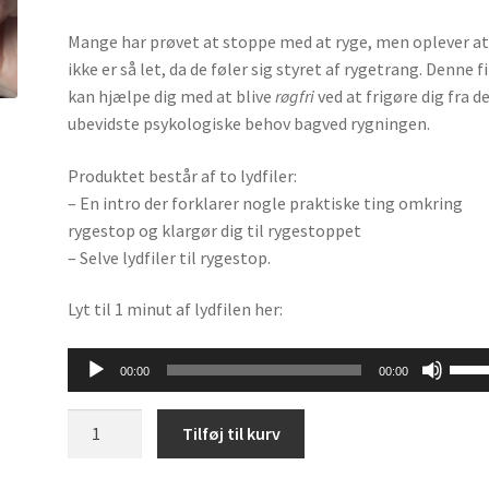
Mange har prøvet at stoppe med at ryge, men oplever at
ikke er så let, da de føler sig styret af rygetrang. Denne fi
kan hjælpe dig med at blive
røgfri
ved at frigøre dig fra d
ubevidste psykologiske behov bagved rygningen.
Produktet består af to lydfiler:
– En intro der forklarer nogle praktiske ting omkring
rygestop og klargør dig til rygestoppet
– Selve lydfiler til rygestop.
Lyt til 1 minut af lydfilen her:
Lydafspiller
Brug
00:00
00:00
op/n
pilet
Røgfri
Tilføj til kurv
for
for
at
altid