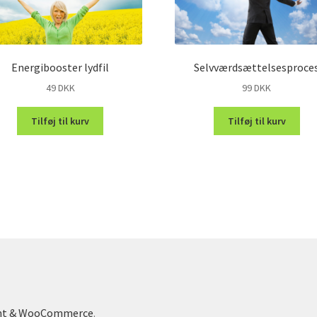
Energibooster lydfil
Selvværdsættelsesproce
49
DKK
99
DKK
Tilføj til kurv
Tilføj til kurv
ont & WooCommerce
.