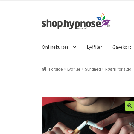
Spring
Spring
til
til
navigation
indhold
Onlinekurser
Lydfiler
Gavekort
Forside
Lydfiler
Sundhed
Røgfri for altid