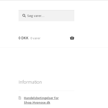
Søg
Søg
efter:
0
DKK
0 varer
Information
Handelsbetingelser for
Shop.Hypnose.dk