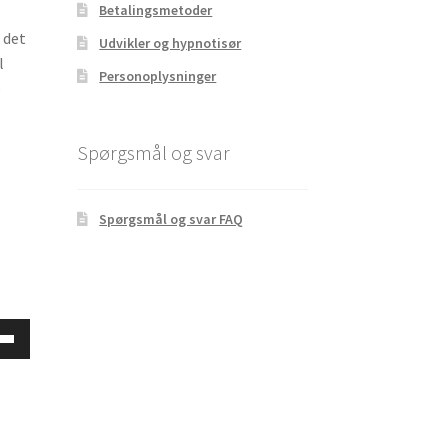
Betalingsmetoder
 det
Udvikler og hypnotisør
l
Personoplysninger
e
Spørgsmål og svar
Spørgsmål og svar FAQ
ed
asterne